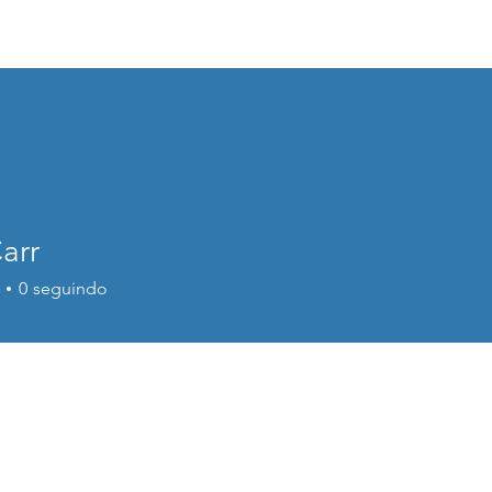
Sobre
Port
arr
0
seguindo