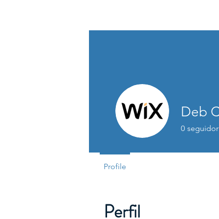
Andrea Diniz
Deb C
0
seguidor
Profile
Perfil